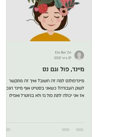
Ela Bar Zvi
29 בינו׳ 2022
מיינד, פול וגם נס
מיינדפולנס למה זה חשוב? ואיך זה מתקשר
לשוק העבודה? כשאני בסטייט אוף מיינד הנכון,
אז אני יכולה לתת פול גז ולא בניוטרל ואפילו
להנות מהקפה או ה נס של הבוקר. תנסו את זה,
זה עובד! עכשיו תראו, בא לי לנפץ לכם כמה
קונספציות. 1. מדיטציה זה לחלשים. הפוך! 2.
מדיטציה זה לרוחניקים. הפוך! 3. מדיטציה זה לא
לעשות כלום. הפוך! 4. מדיטציה זה פשוט. הפוך!