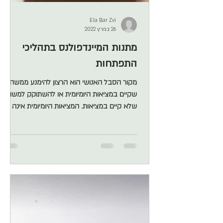
Ela Bar Zvi
26 במרץ 2022
מתנות המיינדפולנס בתהליכי
התפתחות
מקור הסבל האנושי הוא הרצון להימנע ממשהו
שקיים במציאות היומיומית או להשתוקק למשהו
שלא קיים במציאות. המציאות היומיומית אינה
סטאטית, היא משתנה ללא הרף ומכילה בתוכה
גם מצבים פחות נעימים אותם לא נוכל למנוע כמו:
אי הבנות, פקקים, סערות ועד פרידות, מוות, כאב
פיזי ועוד. מי שחושב שיש לו את האפשרות או
היכולת לחיות חיים שיש בהם רק חוויות חיוביות,
צר לי לומר זאת אבל, הוא יחווה חיים של אכזבה
מתמדת. המפלה אחר כל מפגש עם קושי תהיה
גדולה וההשתוקקות לשינוי לא תחדול מכיוון שאין
לנו באמת שליטה ע