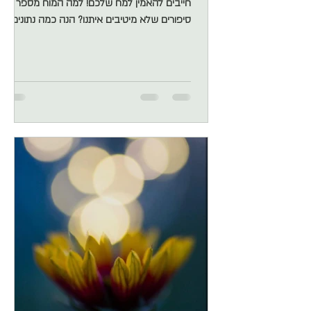
חייבים להאמין למח שלכם! למה המוח מספר לנו
סיפורים שלא מיטיבים איתנו? הנה כמה נתונים:
המח האנושי מייצר בין 15-60 אלף מחשבות ביום
98% הן אותן מחשבות שנחשבו ביום אתמול!!!
ממש אין חדש תחת שמש התודעה. והלוואי והיתה
שם קצת יותר שמש כי… 80% מהמחשבות שלנו
שליליות – ומה אפשר לעשות עם זה 80%
מהמחשבות שלנו ממש לא מיטיבות איתנו.
מחשבות מורידות, מבאסות, מקטינות, מפחידות,
מאיימות, מעצבנות. למה זה קורה? כי לתודעה
שלנו קשה לשאת חוסר וודאות, אז היא מכני