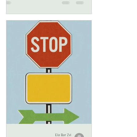
לכולם, קולקטיבית (כמו דתות למשל) 3. שיש
משמעות, היא נתונה והיא אישית (האדם בתהליך
של גילוי, חיפוש בחוץ) 4. יש משמעות, היא אינה
ידועה והיא אישית (האדם בתהליך של יצירת
משמעו
Ela Bar Zvi