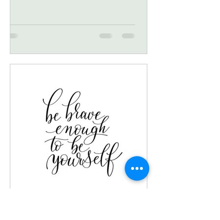
אחת כמה וכמה. קורונה כמו קורונה, לא מאכזבת
במימדים שלה ואיתה הדילמות התעסוקתיות.
בדרך לעצמאות – למה הדילמה הזו חזקה עכשיו
יותר מתמיד העצמאים נפגעו קשות ועכשיו יותר
מתמיד בולטת העובדה שאם אין אני לי, מי לי?
והשכירים ש"חרפו" נפשם ומשפחתם לאורך שנים,
מצאו את עצמם בתהליכי פרידה כואבים הרבה
לפני שעלה הרעיון בדעתם. המציאות הנוכחית בק
Ela Bar Zvi