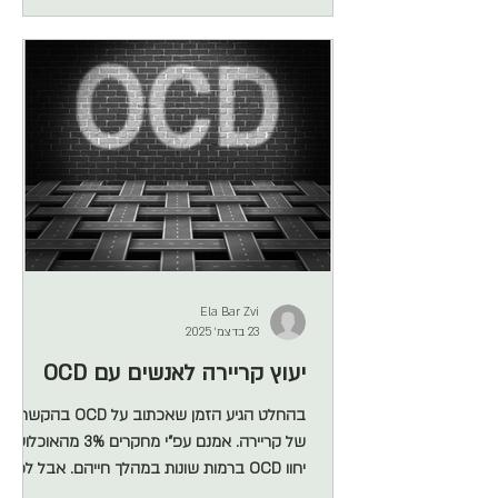
ביותר, זה הפך להיות קשר אמביוולנטי, לעיתים
מתלהב קלות, לעיתים חשדן. מצד אחד – איזה
כיף שיש מישהו שיכול לעשות את כל מה שאני
לא אוהבת, לסדר לי מלונות שווים, דילים ומתכונים
גמישים לבישול הלא מדויק של
Ela Bar Zvi
23 בדצמ׳ 2025
יעוץ קריירה לאנשים עם OCD
בהחלט הגיע הזמן שאכתוב על OCD בהקשר
של קריירה. אמנם עפ"י מחקרים 3% מהאוכלוסיה
יחוו OCD ברמות שונות במהלך חייהם. אבל לפי
הסטטיסטיקה של הקליניקה שלי, המספרים