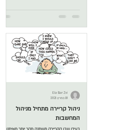
להסתיר את כתוביות התרגום בטלויזיה ונכון שיש
גם את אלו שפשוט יש להם גישה לשפות. כל זה
נכון. העולם השתנה – ועכשיו אנגלית היא דרישת
בסיס בכל מקצוע אבל תכלס, מרביתנו (ילדי שנות
השמונים), גדלנו בסביבה דוברת עברית שלא
לומר "אבשלום קורית". (בתקופה ההיא לבחור שם
לעסק חד
Ela Bar Zvi
18 במרץ 2021
ניהול קריירה מתחיל מניהול
המחשבות
בעידן שבו הקריירה משתנה מהר יותר מאיתנו —