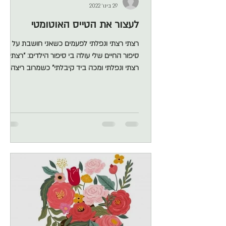
29 בינו׳ 2022
לעצור את הטייס האוטומטי
רצתי רצתי ונפלתי לפעמים כשאני חושבת על
סיפור החיים שלי עולה בי סיפור הילדים: "רצתי
רצתי ונפלתי ומכה ביד קיבלתי" כשמרוב ריצה
מפספסים את החיים עצמם אני יכולה לומר לכם
בוודאות גמורה שביום שהפסקתי לרוץ, ביום
שנעצרתי, רק אז התחלתי לנוע. רק אז התחילו חיי
באמת. היום שבו עצרתי — והכל התחיל לזוז
יודעים מה זה לאדם כמוני שהיה רגיל לפתור את
כל ענייני החיים בתרשימי זרימה ותוכניות פעולה
מאורגנות ומפורטות למשעי, לשחרר את המקום
הזה ופשוט לא לעשות😳 הרי למדנו שאם נשב
בחיבוק ידיים, לא יקרה כלו