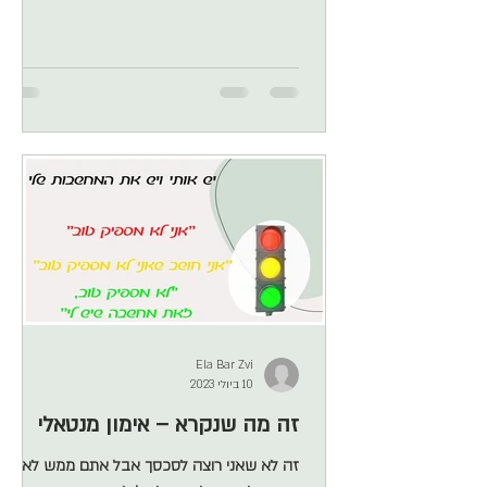
הרבה יותר גבוהים וOCD שאינו מטופל נכון, עשוי
להיות בעל פוטנציאל לסבך התפתחות מקצועית
וכמובן לסבך תהליך של חיפוש דרך ובחירת
קריירה. למה צריך יעוץ קריירה ייעודי ל OCD?
הרבה מאד אנשים מגיעים אלי מתוסכלים,
סקפטיים, לאחר שהיו בתהליכים ארוכים שלא
נשאו פרי. אני לא מתפלאה שהם נכנסים ב
MODE סקפטי לתהליך, שהרי OCD בשפת
הרחוב נקרא
Ela Bar Zvi
10 ביולי 2023
זה מה שנקרא – אימון מנטאלי
זה לא שאני רוצה לסכסך אבל אתם ממש לא