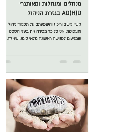
מנהלים ומנהלות ומאותגרי
AD(H)D בגזרת הניהול
קשיי קשב וריכוז והשפעתם על תפקוד ניהולי
ותעסוקתי אני כל כך מכירה את בעלי הספק
שמגיעים לפגישה ראשונה מלאי סימני שאלה.
תהיות על התהליך עצמו והאם יש בידי/ו לסייע.
מזה שנים שיש להם אתגרים בתפקודים הניהוליים
שלהם ושום דבר לא עזר. חלקם אובחנו בעבר
עם קשיי קשב וריכוז וחלקם פשוט סובלים
מהסימפטומים. אז כל בעלי הקשב והריכוז, אלו
שאובחנו ואלו שלא, אני רוצה לומר לכם משהו
קטנטן: "לא מאיימים על יונה עם עלה של זית".
התמודדות אישית עם ADHD – מבט מבפנים גם
אני נמצאת שם איפשהו על הספקטרום וגם