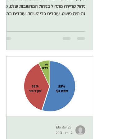
ניהול קריירה מתחיל בניהול המחשבות שלנו. פעם
זה היה פשוט. עובדים כדי לשרוד. עובדים במה
שיש. חותרים ליציבות ולמילוי הצרכים הבסיסיים
שלנו. איך עולם העבודה השתנה — ולמה זה
משפיע על הקריירה שלנו היום עולם הקריירה נוגע
במושגים אחרים לגמרי, הוא נוגע במימוש עצמי,
במשמעות ובשינויים בלתי פוסקים. אם רק היה
יודע "מסלאו" כמה מהר נככב בראש הפירמידה
שלו... ומכיוון שכך, אנחנו בציפיה שעולם הקריירה
יבטא חלק גדול מעולמינו הפנימי. במיוחד
כשאנחנו עובדים מ
Ela Bar Zvi
14 בינו׳ 2021