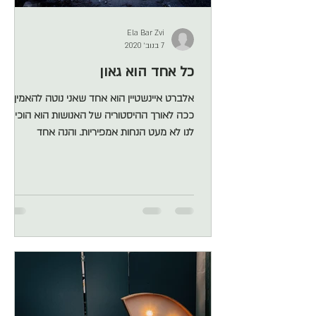
Ela Bar Zvi
7 בנוב׳ 2020
כל אחד הוא גאון
אלברט איינשטיין הוא אחד שאני נוטה להאמין לו,
ככה לאורך ההיסטוריה של האנושות הוא הוכיח
לנו לא מעט הנחות אמפיריות. והנה אחד
מהציטוטים שלו שאני מאד אוהבת: "כל אחד הוא
גאון במשהו, אבל אם תשפוט דג על פי יכולתו
לטפס על עצים, תגלה שהוא טיפש". האם את/ה
יודע/ת מה הפורטה שלך? מה החוזקות שלך? איך
לזהות את החוזקות שלכם – בקלות ובדיוק על פי
עיקרון הפסיכולוגיה החיובית, עלינו לטפח את
החוזקות שלנו. ניקח לדוגמא ילד שמצליח מאד
בתאטרון ופחות במתמטיקה. ונניח שהנער
המדובר לומד במגמת תאטרון בבית ה