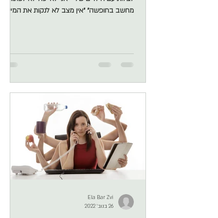
מחשב בחופשה״ ״אין מצב לא לנקות את המייל
בערב״ הכל דחוף, הכל חשוב. הכל מחייב
תשובה. אחרי מפגש עם מאות אנשים, אני יכולה
להעיד בוודאות גמורה - יש לכם חלק מרכזי
בחוסר האיזון. לפני שאתם מאשימים את הארגון,
שווה לבדוק את עצמיכם. למה באמת חסר לכם
איזון? כמעט ב 100% מהמקרים שליוויתי שמעתי
תלונות על הארגון אבל אז כשהתחלנו בצעדים
קטנים של שינוי תפיסות והרגלים ראינו שהארגון חי
עם זה בשלום והמלחמה נמצ
Ela Bar Zvi
26 בנוב׳ 2022