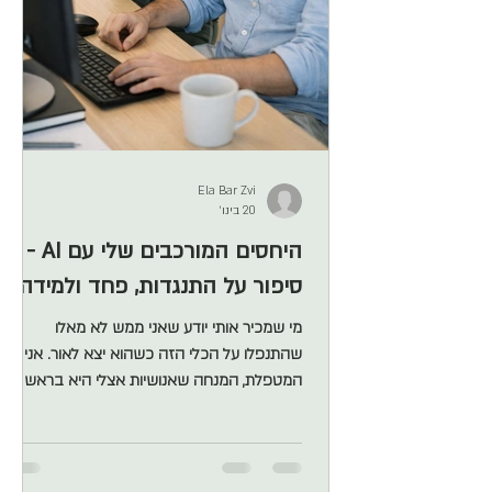
Ela Bar Zvi
20 בינו׳
היחסים המורכבים שלי עם AI -
סיפור על התנגדות, פחד ולמידה
מי שמכיר אותי יודע שאני ממש לא מאלו
שהתנפלו על הכלי הזה כשהוא יצא לאור. אני
המטפלת, המנחה שאנושיות אצלי היא בראש
המעלה, מה לי ולו?? ראיתי את היתרונות שלו אבל
בעיקר את החסרונות ופיתחתי יחסי אהבה -
שנאה שלא לומר סלידה ממנו. נוצרה ביננו מערכת
יחסים סופר מורכבת . עם הזמן, מיחסים שליליים