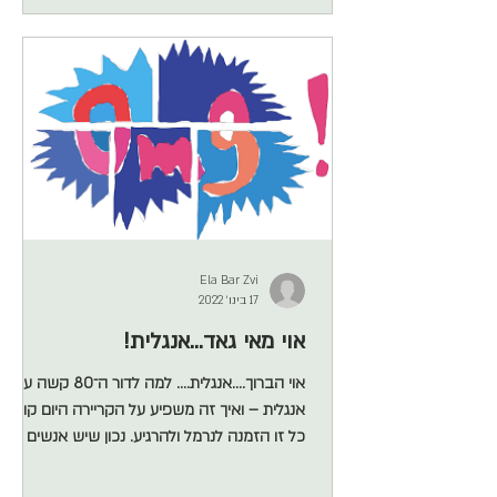
אמרתי לכם : נס הפוך, חזק בבקשה☕️ מדיטציה
זה לא לחלשים בלבד. כמה אנשים ״חזקים״ אני
מכירה שנשברו ונסדקו בדרך. אולי דווקא בגלל
Ela Bar Zvi
17 בינו׳ 2022
אוי מאי גאד...אנגלית!
אוי הברוך....אנגלית.... למה לדור ה־80 קשה עם
אנגלית – ואיך זה משפיע על הקריירה היום קודם
כל זו הזמנה לנרמל ולהרגיע. נכון שיש אנשים
שגדלו בבתים של הורים דוברי אנגלית או שטסו
המון לחו"ל ונחשפו לשפה או שההורים בבית דאגו