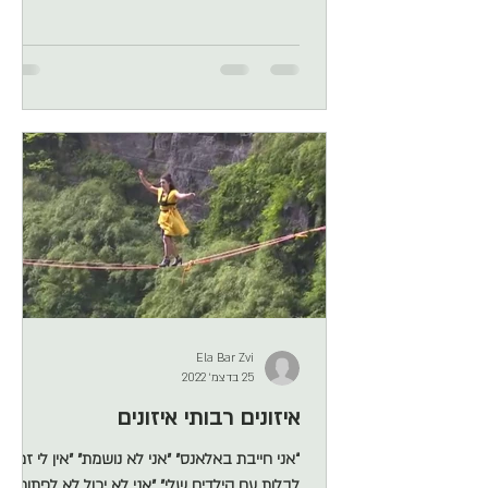
אז הדיון המעניין יותר הוא מה זה בכלל
פרפקציוניזם והאם לא השחתנו את המילה הכל
כך מורכבת הזו. נתחיל מהקל אל הכבד. לא כדאי
להשתמש בתשובה הזו משתי סיבות עיקריות. 1.
זו תשובת ראיון קלאסית שחוקה ולא אותנטית ואם
אתם לא רוצים שהמראיין/ת יעיף אותכם מכל
המדרגות תוותרו עליה. 2. כי זה שימוש במינוח
הרבה הרבה יותר
Ela Bar Zvi
25 בדצמ׳ 2022
איזונים רבותי איזונים
“אני חייבת באלאנס״ ״אני לא נושמת״ ״אין לי זמן
לבלות עם הילדים שלי״ ״אני לא יכול לא לפתוח