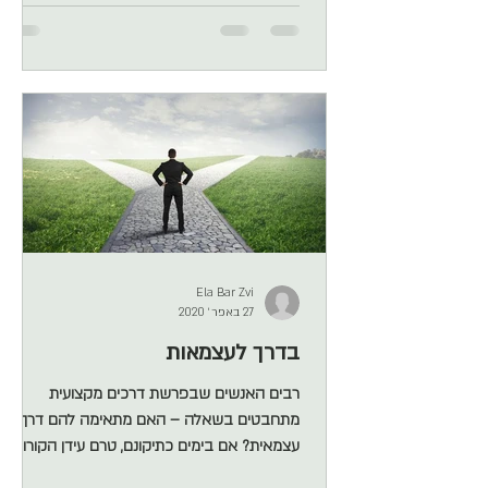
פותחים את הקופסא לא סוגרים אותה. ככל
שנאפשר מקום לתהיות, כך הבהירות תגיע במלוא
הדרה. ככל שנאיץ ונדחוק את התהליך, כדי לצאת
עם תשובה כמה שיותר מהר, כך יקנן בנו הספק,
חוסר שביעות הרצון יצוף וישחזר את עצמו אחת
לכל תקופה. לעצור, להקש
Ela Bar Zvi
27 באפר׳ 2020
בדרך לעצמאות
רבים האנשים שבפרשת דרכים מקצועית
מתחבטים בשאלה – האם מתאימה להם דרך
עצמאית? אם בימים כתיקונם, טרם עידן הקורונה
זו היתה שאלת השאלות, אז בימי הקורונה על