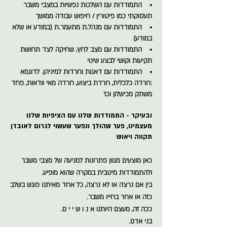
התמודדות עם השלכות נפשיות במצבי משבר
תעסוקתי כמו פיטורין / חיפוש עבודה ממושך
התמודדות עם מנהל.ת מתעמר.ת (במודע או שלא
במודע)
התמודדות עם מצב לחץ, שחיקה לצד תחושת
תקיעות וקושי לבצע שינוי
התמודדות עם דאגות וחרדות למיניהן. לדוגמא
:חרדה כלכלית, חרדת ביצוע, חרדה מאי וודאות, פחד
משתק מכישלון וכו'
ובעיקר - התמודדות שלנו עם הציפיות שלנו
מעצמינו, פער שהולך ונפער שעשוי לגרום לאובדן
תקווה ויאוש
כאן מוצעים מגוון פתרונות למניעה של מצבי משבר
ולהתמודדות מיטבית במקרה שהוא מופיע.
בין אם נרצה או לא נרצה, כל אחד מאיתנו פוגש בשלב
כזה או אחר בחייו משבר.
ככה זה, מעצם היותנו א נ ו ש י י ם.
בני אדם.